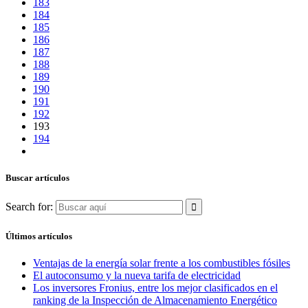
183
184
185
186
187
188
189
190
191
192
193
194
Buscar artículos
Search for:
Últimos artículos
Ventajas de la energía solar frente a los combustibles fósiles
El autoconsumo y la nueva tarifa de electricidad
Los inversores Fronius, entre los mejor clasificados en el
ranking de la Inspección de Almacenamiento Energético