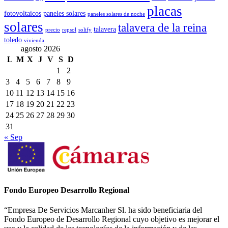
placas
fotovoltaicos
paneles solares
paneles solares de noche
solares
talavera de la reina
talavera
precio
repsol
solify
toledo
vivienda
agosto 2026
L
M
X
J
V
S
D
1
2
3
4
5
6
7
8
9
10
11
12
13
14
15
16
17
18
19
20
21
22
23
24
25
26
27
28
29
30
31
« Sep
Fondo Europeo Desarrollo Regional
“Empresa De Servicios Marcanher Sl. ha sido beneficiaria del
Fondo Europeo de Desarrollo Regional cuyo objetivo es mejorar el