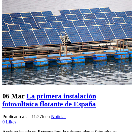
06 Mar
La primera instalación
fotovoltaica flotante de España
Publicado a las 11:27h
en
Noticias
0
Likes
Acciona instala en Extremadura la primera planta fotovoltaica