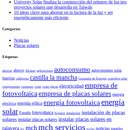
Univergy Solar finaliza la construcción del primero de los tres
proyectos solares que desarrolla en Taiwán
10 ideas clave para ahorrar en la factura de la luz y ser
energéticamente más eficiente
Categorías
Noticias
Placas solares
Etiquetas
autoconsumo
ahorro
autoconsumo solar
ahorrar
Alcázar
aplicaciones
castilla la mancha
baterías
california
Comisión de Energía
complejo solar
empresa de
electricidad
componentes
consumo
coste
coste placas
fotovoltaica
empresa de placas solares
energía
energía
energía fotovoltaica
energía eólica
electrica
solar
instalación de placas
fotovoltaica
España
hogares
instalación
instalar placas solares en
solares
instalar placas solares
mch servicios
mch
talavera
noticias
paneles
ley
noche