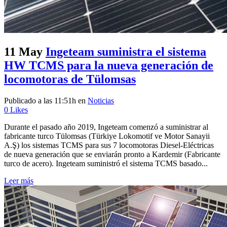
11 May
Ingeteam suministra el sistema
HW TCMS para la nueva generación de
locomotoras de Tülomsas
Publicado a las 11:51h
en
Noticias
0
Likes
Durante el pasado año 2019, Ingeteam comenzó a suministrar al
fabricante turco Tülomsas (Türkiye Lokomotif ve Motor Sanayii
A.Ş) los sistemas TCMS para sus 7 locomotoras Diesel-Eléctricas
de nueva generación que se enviarán pronto a Kardemir (Fabricante
turco de acero). Ingeteam suministró el sistema TCMS basado...
Leer más