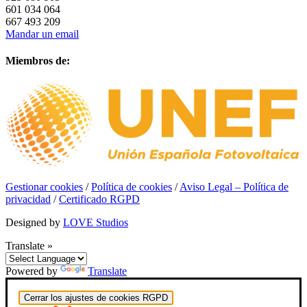
601 034 064
667 493 209
Mandar un email
Miembros de:
Gestionar cookies
/
Política de cookies
/
Aviso Legal – Política de
privacidad
/
Certificado RGPD
Designed by
LOVE Studios
Translate »
Powered by
Translate
Cerrar los ajustes de cookies RGPD