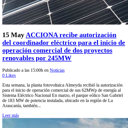
15 May
ACCIONA recibe autorización
del coordinador eléctrico para el inicio de
operación comercial de dos proyectos
renovables por 245MW
Publicado a las 15:00h
en
Noticias
0
Likes
Esta semana, la planta fotovoltaica Almeyda recibió la autorización
para el inicio de operación comercial de sus 62MWp de energía al
Sistema Eléctrico Nacional En marzo, el parque eólico San Gabriel
de 183 MW de potencia instalada, ubicado en la región de La
Araucanía, también...
Leer más