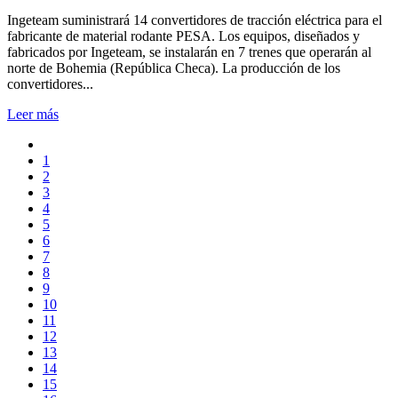
Ingeteam suministrará 14 convertidores de tracción eléctrica para el
fabricante de material rodante PESA. Los equipos, diseñados y
fabricados por Ingeteam, se instalarán en 7 trenes que operarán al
norte de Bohemia (República Checa). La producción de los
convertidores...
Leer más
1
2
3
4
5
6
7
8
9
10
11
12
13
14
15