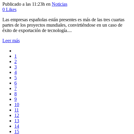
Publicado a las 11:23h
en
Noticias
0
Likes
Las empresas españolas están presentes es más de las tres cuartas
partes de los proyectos mundiales, convirtiéndose en un caso de
éxito de exportación de tecnología....
Leer más
1
2
3
4
5
6
7
8
9
10
11
12
13
14
15