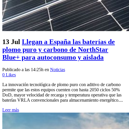
13 Jul
Llegan a España las baterías de
plomo puro y carbono de NorthStar
Blue+ para autoconsumo y aislada
Publicado a las 14:25h
en
Noticias
0
Likes
La innovación tecnológica de plomo puro con aditivo de carbono
permite que las estos equipos cuenten con hasta 2050 ciclos 50%
DoD, mayor velocidad de recarga y temperatura operativa que las
baterías VRLA convencionales para almacenamiento energético....
Leer más