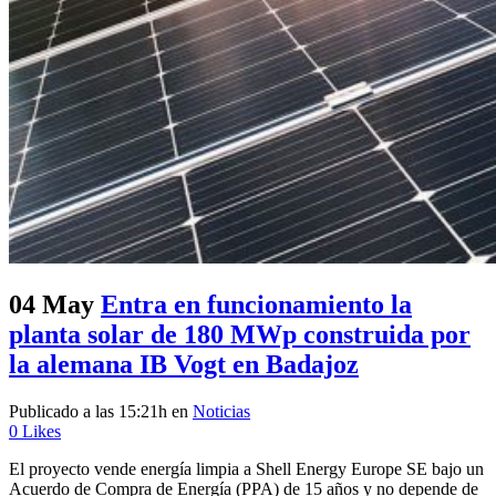
04 May
Entra en funcionamiento la
planta solar de 180 MWp construida por
la alemana IB Vogt en Badajoz
Publicado a las 15:21h
en
Noticias
0
Likes
El proyecto vende energía limpia a Shell Energy Europe SE bajo un
Acuerdo de Compra de Energía (PPA) de 15 años y no depende de