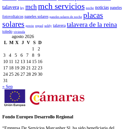
mch servicios
mch
talavera
noticias
paneles
ley
noche
placas
fotovoltaicos
paneles solares
paneles solares de noche
solares
talavera de la reina
talavera
precio
repsol
solify
toledo
vivienda
agosto 2026
L
M
X
J
V
S
D
1
2
3
4
5
6
7
8
9
10
11
12
13
14
15
16
17
18
19
20
21
22
23
24
25
26
27
28
29
30
31
« Sep
Fondo Europeo Desarrollo Regional
“Empresa De Servicios Marcanher Sl. ha sido beneficiaria del