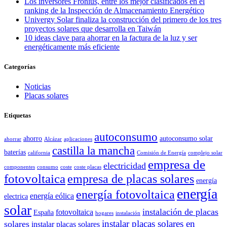
Los inversores Fronius, entre los mejor clasificados en el
ranking de la Inspección de Almacenamiento Energético
Univergy Solar finaliza la construcción del primero de los tres
proyectos solares que desarrolla en Taiwán
10 ideas clave para ahorrar en la factura de la luz y ser
energéticamente más eficiente
Categorías
Noticias
Placas solares
Etiquetas
autoconsumo
ahorro
autoconsumo solar
ahorrar
Alcázar
aplicaciones
castilla la mancha
baterías
california
Comisión de Energía
complejo solar
empresa de
electricidad
componentes
consumo
coste
coste placas
fotovoltaica
empresa de placas solares
energía
energía
energía fotovoltaica
energía eólica
electrica
solar
instalación de placas
fotovoltaica
España
hogares
instalación
instalar placas solares en
solares
instalar placas solares