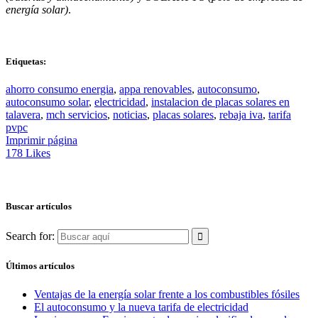
energía solar)
.
Etiquetas:
ahorro consumo energia
,
appa renovables
,
autoconsumo
,
autoconsumo solar
,
electricidad
,
instalacion de placas solares en
talavera
,
mch servicios
,
noticias
,
placas solares
,
rebaja iva
,
tarifa
pvpc
Imprimir página
178
Likes
Buscar artículos
Search for:
Últimos artículos
Ventajas de la energía solar frente a los combustibles fósiles
El autoconsumo y la nueva tarifa de electricidad