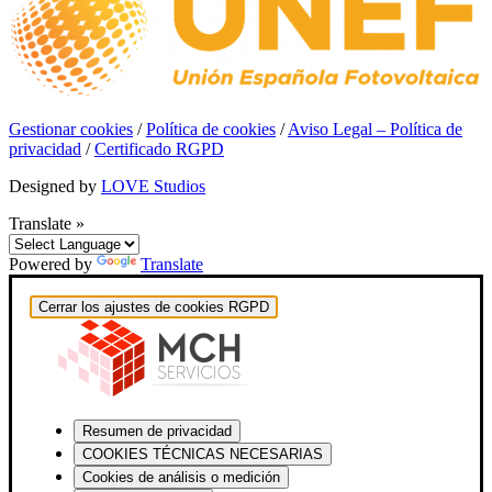
Gestionar cookies
/
Política de cookies
/
Aviso Legal – Política de
privacidad
/
Certificado RGPD
Designed by
LOVE Studios
Translate »
Powered by
Translate
Cerrar los ajustes de cookies RGPD
Resumen de privacidad
COOKIES TÉCNICAS NECESARIAS
Cookies de análisis o medición