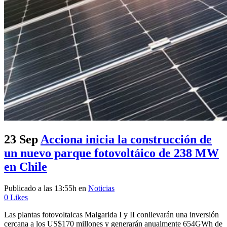
23 Sep
Acciona inicia la construcción de
un nuevo parque fotovoltáico de 238 MW
en Chile
Publicado a las 13:55h
en
Noticias
0
Likes
Las plantas fotovoltaicas Malgarida I y II conllevarán una inversión
cercana a los US$170 millones y generarán anualmente 654GWh de