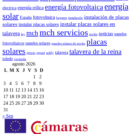
energía
energía fotovoltaica
energía eólica
electrica
solar
instalación de placas
fotovoltaica
España
hogares
instalación
instalar placas solares en
solares
instalar placas solares
mch servicios
mch
talavera
noticias
paneles
ley
noche
placas
fotovoltaicos
paneles solares
paneles solares de noche
solares
talavera de la reina
talavera
precio
repsol
solify
toledo
vivienda
agosto 2026
L
M
X
J
V
S
D
1
2
3
4
5
6
7
8
9
10
11
12
13
14
15
16
17
18
19
20
21
22
23
24
25
26
27
28
29
30
31
« Sep