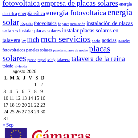
fotovoltaica
empresa de placas solares
energía
energía
energía fotovoltaica
energía eólica
electrica
solar
instalación de placas
fotovoltaica
España
hogares
instalación
instalar placas solares en
solares
instalar placas solares
mch servicios
mch
talavera
noticias
paneles
ley
noche
placas
fotovoltaicos
paneles solares
paneles solares de noche
solares
talavera de la reina
talavera
precio
repsol
solify
toledo
vivienda
agosto 2026
L
M
X
J
V
S
D
1
2
3
4
5
6
7
8
9
10
11
12
13
14
15
16
17
18
19
20
21
22
23
24
25
26
27
28
29
30
31
« Sep