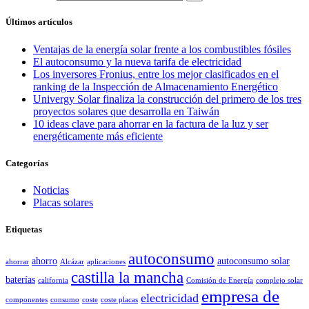
Últimos artículos
Ventajas de la energía solar frente a los combustibles fósiles
El autoconsumo y la nueva tarifa de electricidad
Los inversores Fronius, entre los mejor clasificados en el
ranking de la Inspección de Almacenamiento Energético
Univergy Solar finaliza la construcción del primero de los tres
proyectos solares que desarrolla en Taiwán
10 ideas clave para ahorrar en la factura de la luz y ser
energéticamente más eficiente
Categorías
Noticias
Placas solares
Etiquetas
autoconsumo
ahorro
autoconsumo solar
ahorrar
Alcázar
aplicaciones
castilla la mancha
baterías
california
Comisión de Energía
complejo solar
empresa de
electricidad
componentes
consumo
coste
coste placas