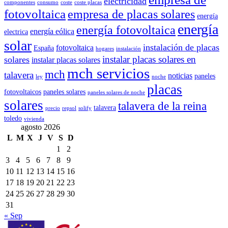
electricidad
componentes
consumo
coste
coste placas
fotovoltaica
empresa de placas solares
energía
energía
energía fotovoltaica
energía eólica
electrica
solar
instalación de placas
fotovoltaica
España
hogares
instalación
instalar placas solares en
solares
instalar placas solares
mch servicios
mch
talavera
noticias
paneles
ley
noche
placas
fotovoltaicos
paneles solares
paneles solares de noche
solares
talavera de la reina
talavera
precio
repsol
solify
toledo
vivienda
agosto 2026
L
M
X
J
V
S
D
1
2
3
4
5
6
7
8
9
10
11
12
13
14
15
16
17
18
19
20
21
22
23
24
25
26
27
28
29
30
31
« Sep