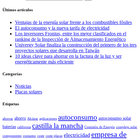
Últimos artículos
Ventajas de la energía solar frente a los combustibles fósiles
El autoconsumo y la nueva tarifa de electricidad
Los inversores Fronius, entre los mejor clasificados en el
ranking de la Inspección de Almacenamiento Energético
Univergy Solar finaliza la construcción del primero de los tres
proyectos solares que desarrolla en Taiwán
10 ideas clave para ahorrar en la factura de la luz y ser
energéticamente más eficiente
Categorías
Noticias
Placas solares
Etiquetas
autoconsumo
ahorro
autoconsumo solar
ahorrar
Alcázar
aplicaciones
castilla la mancha
baterías
california
Comisión de Energía
complejo solar
empresa de
electricidad
componentes
consumo
coste
coste placas