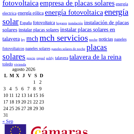
fotovoltaica
empresa de placas solares
energía
energía
energía fotovoltaica
energía eólica
electrica
solar
instalación de placas
fotovoltaica
España
hogares
instalación
instalar placas solares en
solares
instalar placas solares
mch servicios
mch
talavera
noticias
paneles
ley
noche
placas
fotovoltaicos
paneles solares
paneles solares de noche
solares
talavera de la reina
talavera
precio
repsol
solify
toledo
vivienda
agosto 2026
L
M
X
J
V
S
D
1
2
3
4
5
6
7
8
9
10
11
12
13
14
15
16
17
18
19
20
21
22
23
24
25
26
27
28
29
30
31
« Sep