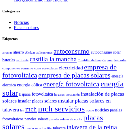
Categorías
Noticias
Placas solares
Etiquetas
autoconsumo
ahorro
autoconsumo solar
ahorrar
Alcázar
aplicaciones
castilla la mancha
baterías
california
Comisión de Energía
complejo solar
empresa de
electricidad
componentes
consumo
coste
coste placas
fotovoltaica
empresa de placas solares
energía
energía
energía fotovoltaica
energía eólica
electrica
solar
instalación de placas
fotovoltaica
España
hogares
instalación
instalar placas solares en
solares
instalar placas solares
mch servicios
mch
talavera
noticias
paneles
ley
noche
placas
fotovoltaicos
paneles solares
paneles solares de noche
solares
talavera de la reina
talavera
precio
repsol
solify