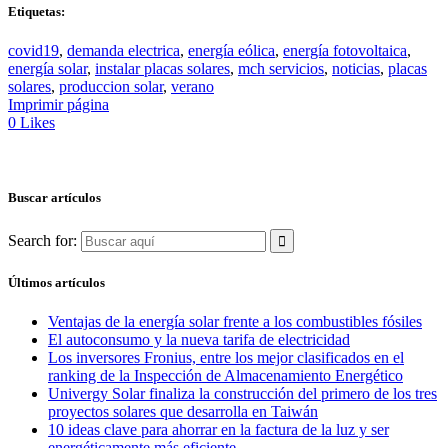
Etiquetas:
covid19
,
demanda electrica
,
energía eólica
,
energía fotovoltaica
,
energía solar
,
instalar placas solares
,
mch servicios
,
noticias
,
placas
solares
,
produccion solar
,
verano
Imprimir página
0
Likes
Buscar artículos
Search for:
Últimos artículos
Ventajas de la energía solar frente a los combustibles fósiles
El autoconsumo y la nueva tarifa de electricidad
Los inversores Fronius, entre los mejor clasificados en el
ranking de la Inspección de Almacenamiento Energético
Univergy Solar finaliza la construcción del primero de los tres
proyectos solares que desarrolla en Taiwán
10 ideas clave para ahorrar en la factura de la luz y ser
energéticamente más eficiente