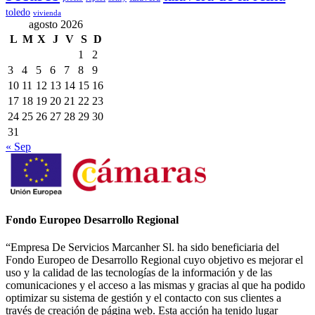
toledo
vivienda
agosto 2026
L
M
X
J
V
S
D
1
2
3
4
5
6
7
8
9
10
11
12
13
14
15
16
17
18
19
20
21
22
23
24
25
26
27
28
29
30
31
« Sep
Fondo Europeo Desarrollo Regional
“Empresa De Servicios Marcanher Sl. ha sido beneficiaria del
Fondo Europeo de Desarrollo Regional cuyo objetivo es mejorar el
uso y la calidad de las tecnologías de la información y de las
comunicaciones y el acceso a las mismas y gracias al que ha podido
optimizar su sistema de gestión y el contacto con sus clientes a
través de creación de página web. Esta acción ha tenido lugar