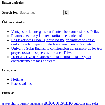
Buscar artículos
Search for:
Últimos artículos
Ventajas de la energía solar frente a los combustibles fósiles
El autoconsumo y la nueva tarifa de electricidad
Los inversores Fronius, entre los mejor clasificados en el
ranking de la Inspección de Almacenamiento Energético
Univergy Solar finaliza la construcción del primero de los tres
proyectos solares que desarrolla en Taiwán
10 ideas clave para ahorrar en la factura de la luz y ser
energéticamente más eficiente
Categorías
Noticias
Placas solares
Etiquetas
autoconsumo
ahorro
autoconsumo solar
ahorrar
Alcázar
aplicaciones