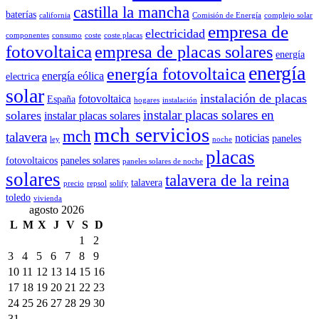
castilla la mancha
baterías
california
Comisión de Energía
complejo solar
empresa de
electricidad
componentes
consumo
coste
coste placas
fotovoltaica
empresa de placas solares
energía
energía
energía fotovoltaica
energía eólica
electrica
solar
instalación de placas
fotovoltaica
España
hogares
instalación
instalar placas solares en
solares
instalar placas solares
mch servicios
mch
talavera
noticias
paneles
ley
noche
placas
fotovoltaicos
paneles solares
paneles solares de noche
solares
talavera de la reina
talavera
precio
repsol
solify
toledo
vivienda
agosto 2026
L
M
X
J
V
S
D
1
2
3
4
5
6
7
8
9
10
11
12
13
14
15
16
17
18
19
20
21
22
23
24
25
26
27
28
29
30
31