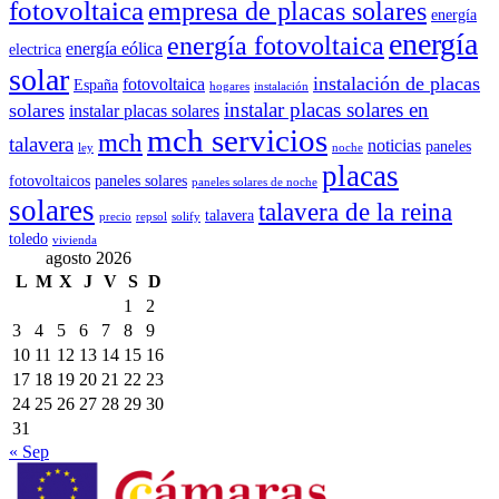
fotovoltaica
empresa de placas solares
energía
energía
energía fotovoltaica
energía eólica
electrica
solar
instalación de placas
fotovoltaica
España
hogares
instalación
instalar placas solares en
solares
instalar placas solares
mch servicios
mch
talavera
noticias
paneles
ley
noche
placas
fotovoltaicos
paneles solares
paneles solares de noche
solares
talavera de la reina
talavera
precio
repsol
solify
toledo
vivienda
agosto 2026
L
M
X
J
V
S
D
1
2
3
4
5
6
7
8
9
10
11
12
13
14
15
16
17
18
19
20
21
22
23
24
25
26
27
28
29
30
31
« Sep