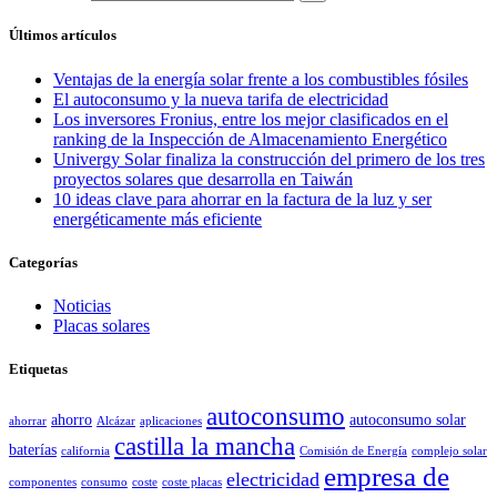
Últimos artículos
Ventajas de la energía solar frente a los combustibles fósiles
El autoconsumo y la nueva tarifa de electricidad
Los inversores Fronius, entre los mejor clasificados en el
ranking de la Inspección de Almacenamiento Energético
Univergy Solar finaliza la construcción del primero de los tres
proyectos solares que desarrolla en Taiwán
10 ideas clave para ahorrar en la factura de la luz y ser
energéticamente más eficiente
Categorías
Noticias
Placas solares
Etiquetas
autoconsumo
ahorro
autoconsumo solar
ahorrar
Alcázar
aplicaciones
castilla la mancha
baterías
california
Comisión de Energía
complejo solar
empresa de
electricidad
componentes
consumo
coste
coste placas