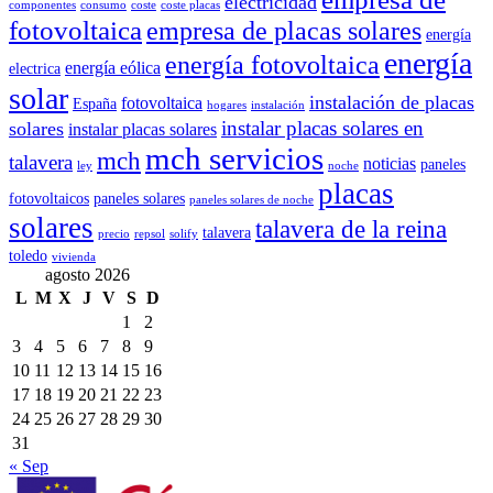
electricidad
componentes
consumo
coste
coste placas
fotovoltaica
empresa de placas solares
energía
energía
energía fotovoltaica
energía eólica
electrica
solar
instalación de placas
fotovoltaica
España
hogares
instalación
instalar placas solares en
solares
instalar placas solares
mch servicios
mch
talavera
noticias
paneles
ley
noche
placas
fotovoltaicos
paneles solares
paneles solares de noche
solares
talavera de la reina
talavera
precio
repsol
solify
toledo
vivienda
agosto 2026
L
M
X
J
V
S
D
1
2
3
4
5
6
7
8
9
10
11
12
13
14
15
16
17
18
19
20
21
22
23
24
25
26
27
28
29
30
31
« Sep