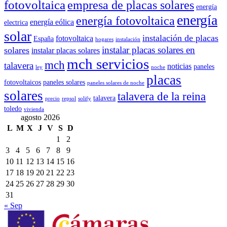
fotovoltaica
empresa de placas solares
energía
energía
energía fotovoltaica
energía eólica
electrica
solar
instalación de placas
fotovoltaica
España
hogares
instalación
instalar placas solares en
solares
instalar placas solares
mch servicios
mch
talavera
noticias
paneles
ley
noche
placas
fotovoltaicos
paneles solares
paneles solares de noche
solares
talavera de la reina
talavera
precio
repsol
solify
toledo
vivienda
agosto 2026
L
M
X
J
V
S
D
1
2
3
4
5
6
7
8
9
10
11
12
13
14
15
16
17
18
19
20
21
22
23
24
25
26
27
28
29
30
31
« Sep