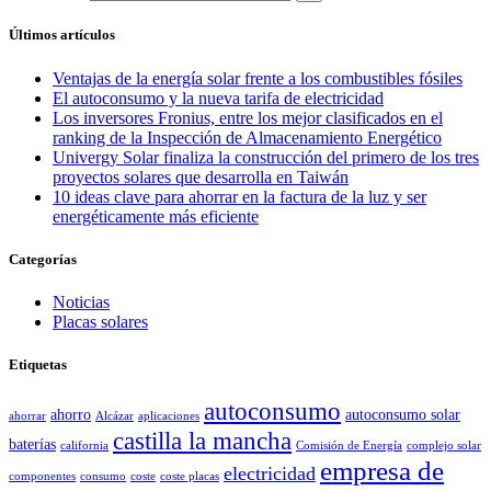
Últimos artículos
Ventajas de la energía solar frente a los combustibles fósiles
El autoconsumo y la nueva tarifa de electricidad
Los inversores Fronius, entre los mejor clasificados en el
ranking de la Inspección de Almacenamiento Energético
Univergy Solar finaliza la construcción del primero de los tres
proyectos solares que desarrolla en Taiwán
10 ideas clave para ahorrar en la factura de la luz y ser
energéticamente más eficiente
Categorías
Noticias
Placas solares
Etiquetas
autoconsumo
ahorro
autoconsumo solar
ahorrar
Alcázar
aplicaciones
castilla la mancha
baterías
california
Comisión de Energía
complejo solar
empresa de
electricidad
componentes
consumo
coste
coste placas