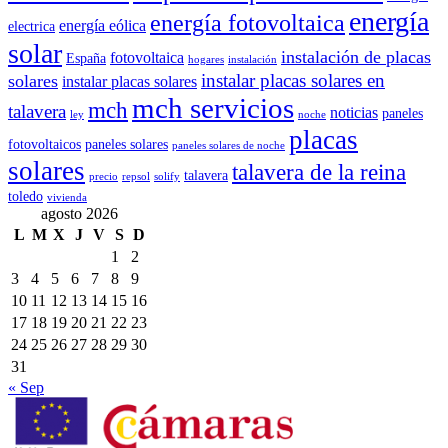
energía
energía fotovoltaica
energía eólica
electrica
solar
instalación de placas
fotovoltaica
España
hogares
instalación
instalar placas solares en
solares
instalar placas solares
mch servicios
mch
talavera
noticias
paneles
ley
noche
placas
fotovoltaicos
paneles solares
paneles solares de noche
solares
talavera de la reina
talavera
precio
repsol
solify
toledo
vivienda
agosto 2026
L
M
X
J
V
S
D
1
2
3
4
5
6
7
8
9
10
11
12
13
14
15
16
17
18
19
20
21
22
23
24
25
26
27
28
29
30
31
« Sep