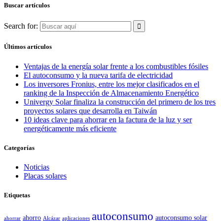
Buscar artículos
Search for:
Últimos artículos
Ventajas de la energía solar frente a los combustibles fósiles
El autoconsumo y la nueva tarifa de electricidad
Los inversores Fronius, entre los mejor clasificados en el
ranking de la Inspección de Almacenamiento Energético
Univergy Solar finaliza la construcción del primero de los tres
proyectos solares que desarrolla en Taiwán
10 ideas clave para ahorrar en la factura de la luz y ser
energéticamente más eficiente
Categorías
Noticias
Placas solares
Etiquetas
autoconsumo
ahorro
autoconsumo solar
ahorrar
Alcázar
aplicaciones