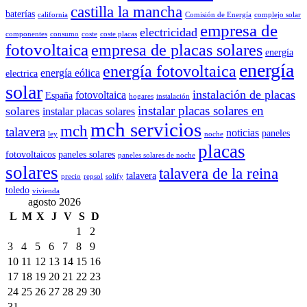
castilla la mancha
baterías
california
Comisión de Energía
complejo solar
empresa de
electricidad
componentes
consumo
coste
coste placas
fotovoltaica
empresa de placas solares
energía
energía
energía fotovoltaica
energía eólica
electrica
solar
instalación de placas
fotovoltaica
España
hogares
instalación
instalar placas solares en
solares
instalar placas solares
mch servicios
mch
talavera
noticias
paneles
ley
noche
placas
fotovoltaicos
paneles solares
paneles solares de noche
solares
talavera de la reina
talavera
precio
repsol
solify
toledo
vivienda
agosto 2026
L
M
X
J
V
S
D
1
2
3
4
5
6
7
8
9
10
11
12
13
14
15
16
17
18
19
20
21
22
23
24
25
26
27
28
29
30
31